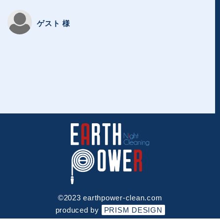
ゲスト 様
1
2
3
4
5
お見積り
日程調整
お客様情報
内容確認
予約完了
©︎2023 earthpower-clean.com
produced by
PRISM DESIGN